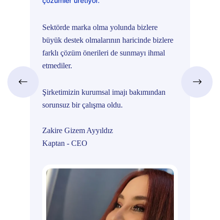
çözümler üretiyor.
Sektö
Sektörde marka olma yolunda bizlere
büyük
büyük destek olmalarının haricinde bizlere
farkl
farklı çözüm önerileri de sunmayı ihmal
etmed
etmediler.
Şirke
Şirketimizin kurumsal imajı bakımından
sorun
sorunsuz bir çalışma oldu.
Must
Zakire Gizem Ayyıldız
Kuru
Kaptan - CEO