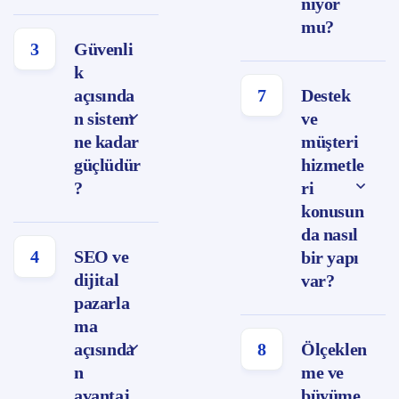
niyor
mu?
3
Güvenli
k
açısında
7
Destek
n sistem
ve
ne kadar
müşteri
güçlüdür
hizmetle
?
ri
konusun
da nasıl
4
SEO ve
bir yapı
dijital
var?
pazarla
ma
açısında
8
Ölçeklen
n
me ve
avantaj
büyüme