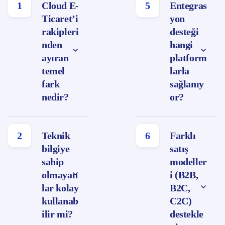
1
Cloud E-
5
Entegras
Ticaret’i
yon
rakipleri
desteği
nden
hangi
ayıran
platform
temel
larla
fark
sağlanıy
nedir?
or?
2
Teknik
6
Farklı
bilgiye
satış
sahip
modeller
olmayan
i (B2B,
lar kolay
B2C,
kullanab
C2C)
ilir mi?
destekle