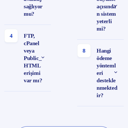
sağlıyor
açısında
mu?
n sistem
yeterli
mi?
4
FTP,
cPanel
veya
8
Hangi
Public_
ödeme
HTML
yönteml
erişimi
eri
var mı?
destekle
nmekted
ir?