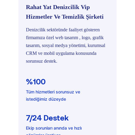
Rahat Yat Denizcilik Vip
Net
Hizmetler Ve Temizlik Şirketi
Tekn
Denizcilik sektöründe faaliyet gösteren
Sektö
firmamıza özel web tasarım , logo, grafik
tüm k
tasarım, sosyal medya yönetimi, kurumsal
tasar
CRM ve mobil uygulama konusunda
Kurum
sorunsuz destek.
%1
%100
Tüm h
isted
Tüm hizmetleri sorunsuz ve
istediğimiz düzeyde
7/
7/24 Destek
Ekip 
çözüm
Ekip sorunları anında ve hızlı